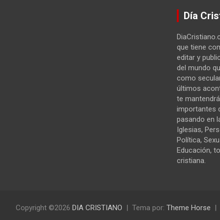
Día Cris
DiaCristiano.
que tiene com
editar y publi
del mundo qu
como secular
últimos acon
te mantendrá
importantes 
pasando en la
Iglesias, Per
Política, Sexu
Educación, t
cristiana.
Copyright ©2026
DIA CRISTIANO
Tema por:
Theme Horse