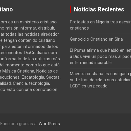
tiano
Noticias Recientes
com es un ministerio cristiano
Protestas en Nigeria tras asesi
o misión informar, distribuir,
cristianos
car todas las noticias alrededor
Genocidio Cristiano en Siria
e tengan contenido cristiano
 para estar informados de los
El Puma afirma que habló en len
tecimientos. DiaCristiano.com
a Dios vivir un poco más al pad
 informado de las noticias más
enfermedad incurable
del momento como lo que está
 Música Cristiana, Noticias de
Maestra cristiana es castigada
secuciones, Escatología, Sectas,
su fe tras decirle a sus estudia
alidad, Ciencia, tecnología,
LGBT es un pecado.
odo esto con una connotación
Funciona gracias a:
WordPress