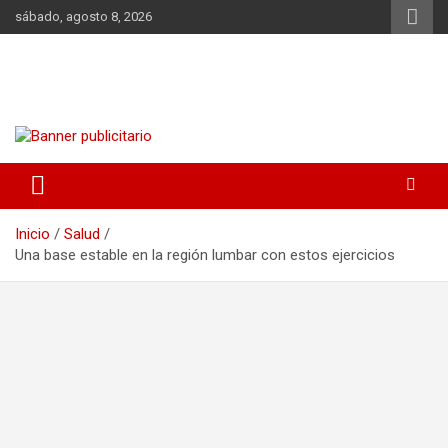
Saltar
sábado, agosto 8, 2026
al
contenido
DIA CRISTIANO
noticias | consejos | dietas | salud | acontecimientos
Inicio
Salud
Una base estable en la región lumbar con estos ejercicios