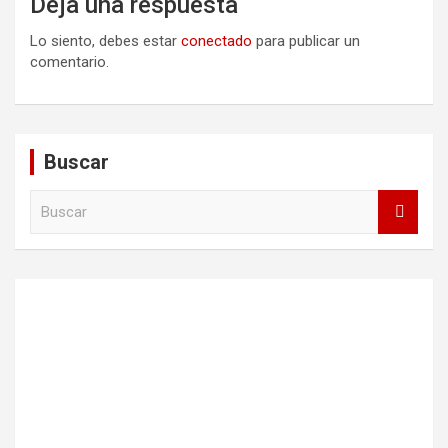
Deja una respuesta
Lo siento, debes estar
conectado
para publicar un
comentario.
Buscar
B
u
s
c
a
r