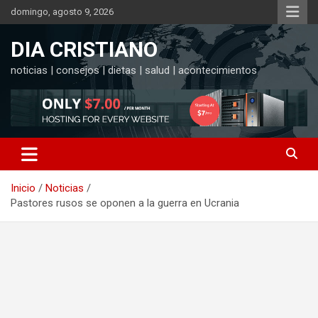
Saltar
domingo, agosto 9, 2026
al
contenido
DIA CRISTIANO
noticias | consejos | dietas | salud | acontecimientos
Inicio
Noticias
Pastores rusos se oponen a la guerra en Ucrania