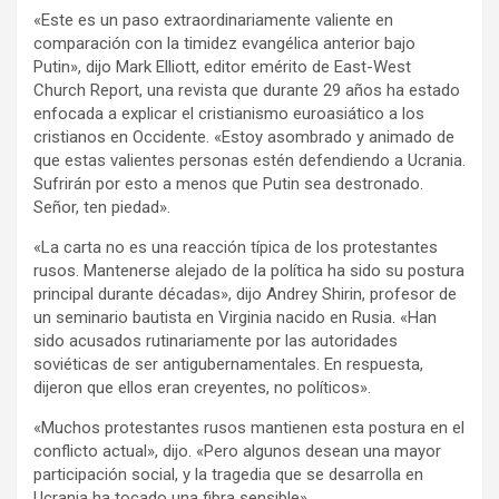
«Este es un paso extraordinariamente valiente en
comparación con la timidez evangélica anterior bajo
Putin», dijo Mark Elliott, editor emérito de East-West
Church Report, una revista que durante 29 años ha estado
enfocada a explicar el cristianismo euroasiático a los
cristianos en Occidente. «Estoy asombrado y animado de
que estas valientes personas estén defendiendo a Ucrania.
Sufrirán por esto a menos que Putin sea destronado.
Señor, ten piedad».
«La carta no es una reacción típica de los protestantes
rusos. Mantenerse alejado de la política ha sido su postura
principal durante décadas», dijo Andrey Shirin, profesor de
un seminario bautista en Virginia nacido en Rusia. «Han
sido acusados ​​rutinariamente por las autoridades
soviéticas de ser antigubernamentales. En respuesta,
dijeron que ellos eran creyentes, no políticos».
«Muchos protestantes rusos mantienen esta postura en el
conflicto actual», dijo. «Pero algunos desean una mayor
participación social, y la tragedia que se desarrolla en
Ucrania ha tocado una fibra sensible».