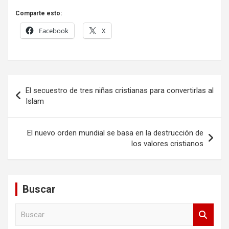
Comparte esto:
Facebook
X
Navegación
El secuestro de tres niñas cristianas para convertirlas al
de
Islam
entradas
El nuevo orden mundial se basa en la destrucción de
los valores cristianos
Buscar
B
u