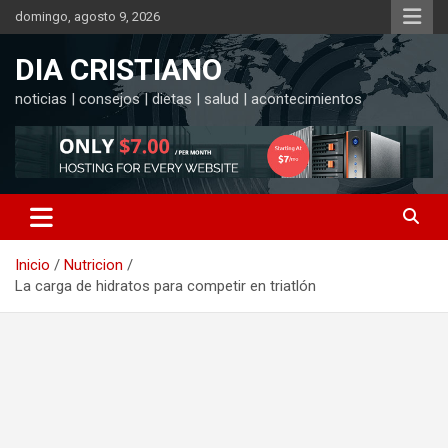
Saltar
domingo, agosto 9, 2026
al
contenido
DIA CRISTIANO
noticias | consejos | dietas | salud | acontecimientos
Inicio
Nutricion
La carga de hidratos para competir en triatlón