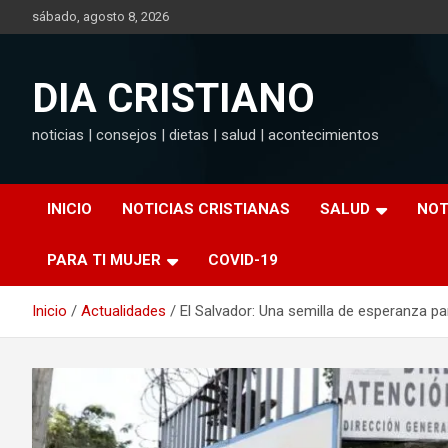
Saltar
sábado, agosto 8, 2026
al
contenido
DIA CRISTIANO
noticias | consejos | dietas | salud | acontecimientos
INICIO
NOTICIAS CRISTIANAS
SALUD
NOT
PARA TI MUJER
COVID-19
Inicio
Actualidades
El Salvador: Una semilla de esperanza p