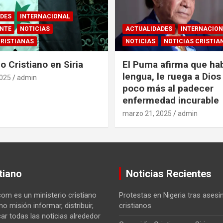
DES
INTERNACIONAL
ENTE
NOTICIAS
ACTUALIDADES
INTERNACIO
CRISTIANAS
NOTICIAS
NOTICIAS CRISTIA
o Cristiano en Siria
El Puma afirma que ha
lengua, le ruega a Dios 
2025
admin
poco más al padecer
enfermedad incurable
marzo 21, 2025
admin
tiano
Noticias Recientes
com es un ministerio cristiano
Protestas en Nigeria tras asesi
o misión informar, distribuir,
cristianos
car todas las noticias alrededor