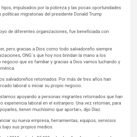
 hijos, impulsados por la pobreza y las pocas oportunidades
s políticas migratorias del presidente Donald Trump
poyo de diferentes organizaciones, fue beneficiada con
r, pero gracias a Dios como todo salvadoreño siempre
anizaciones, ONG´s que hoy nos brindan la mano a los
negocio que es familiar y gracias a Dios vamos luchando y
América.
los salvadoreños retornados. Por más de tres años han
cado laboral o iniciar su propio negocio.
A: «Estamos apoyando a personas migrantes retornados que han
 experiencia laboral en el extranjero. Una vez retornan, para
poyarles, tienen muchísimo que aportar», dijo Díaz.
inanciar su nueva empresa, herramientas, equipos, servicios
s bajo sus propios medios.