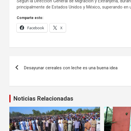
Según la Dirección General de Migración y Extranjería, dur
principalmente de Estados Unidos y México, superando en un
Comparte esto:
Facebook
X
Navegación
Desayunar cereales con leche es una buena idea
de
entradas
Noticias Relacionadas