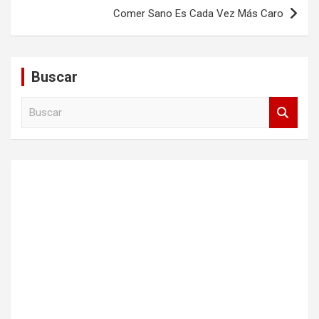
Comer Sano Es Cada Vez Más Caro
Buscar
B
u
s
c
a
r