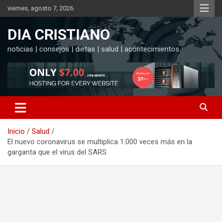
Saltar
viernes, agosto 7, 2026
al
contenido
DIA CRISTIANO
noticias | consejos | dietas | salud | acontecimientos
Inicio
Salud
El nuevo coronavirus se multiplica 1.000 veces más en la
garganta que el virus del SARS