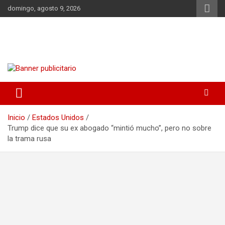
Saltar
domingo, agosto 9, 2026
al
contenido
DIA CRISTIANO
noticias | consejos | dietas | salud | acontecimientos
Inicio
Estados Unidos
Trump dice que su ex abogado “mintió mucho”, pero no sobre
la trama rusa