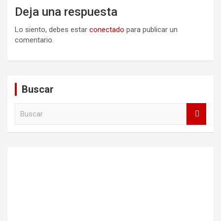
Deja una respuesta
Lo siento, debes estar
conectado
para publicar un
comentario.
Buscar
B
u
s
c
a
r