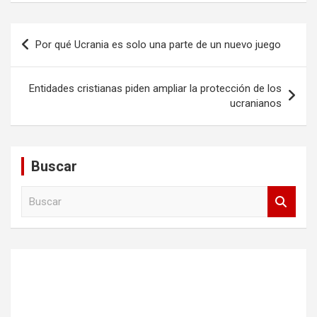
Navegación
Por qué Ucrania es solo una parte de un nuevo juego
de
entradas
Entidades cristianas piden ampliar la protección de los
ucranianos
Buscar
B
u
s
c
a
r