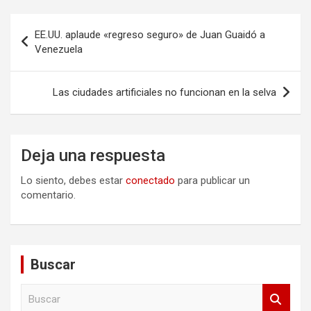
Navegación
EE.UU. aplaude «regreso seguro» de Juan Guaidó a
de
Venezuela
entradas
Las ciudades artificiales no funcionan en la selva
Deja una respuesta
Lo siento, debes estar
conectado
para publicar un
comentario.
Buscar
B
u