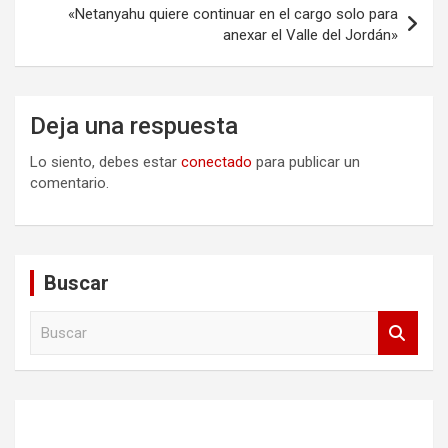
«Netanyahu quiere continuar en el cargo solo para
anexar el Valle del Jordán»
Deja una respuesta
Lo siento, debes estar
conectado
para publicar un
comentario.
Buscar
B
u
s
c
a
r