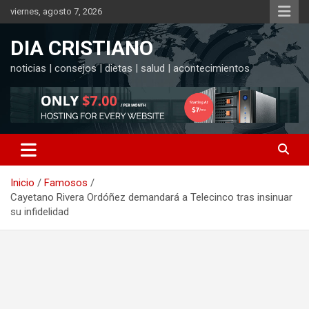
Saltar
viernes, agosto 7, 2026
al
contenido
DIA CRISTIANO
noticias | consejos | dietas | salud | acontecimientos
Inicio
Famosos
Cayetano Rivera Ordóñez demandará a Telecinco tras insinuar
su infidelidad