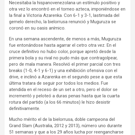
Necesitaba la hispanovenezolana un estímulo positivo y
otra vez lo encontró en el torneo azteca, imponiéndose en
la final a Victoria Azarenka. Con 6-1 y 3-1, lastimada del
gemelo derecho, la bielorrusa renunció y Muguruza se
coronó en su oasis anímico.
En una semana ascendente, de menos a más, Muguruza
fue entonándose hasta agarrar el cetro otra vez. En el
cruce definitivo no hubo color, porque apretó desde la
primera bola y su rival no pudo más que contragolpear,
pero de mala manera. Resolvió el primer parcial con tres
breaks (1-0, 4-1 y 6-1) y una exhibición ofensiva con el
drive, e inclinó a Azarenka en el segundo pese a que esta
última tratara de seguir por todos los medios. Fue
atendida en el receso de un set a otro, pero el dolor se
incrementó y peloteó a duras penas hasta que la cuarta
rotura del partido (a los 66 minutos) le hizo desistir
definitivamente.
Mucho mérito el de la bielorrusa, doble campeona del
Grand Slam (Australia, 2012 y 2013), número uno durante
51 semanas y que a los 29 años lucha por reengancharse