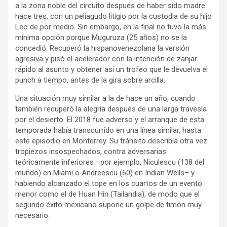
a la zona noble del circuito después de haber sido madre
hace tres, con un peliagudo litigio por la custodia de su hijo
Leo de por medio. Sin embargo, en la final no tuvo la más
mínima opción porque Muguruza (25 años) no se la
concedió. Recuperó la hispanovenezolana la versión
agresiva y pisó el acelerador con la intención de zanjar
rápido al asunto y obtener así un trofeo que le devuelva el
punch a tiempo, antes de la gira sobre arcilla.
Una situación muy similar a la de hace un año, cuando
también recuperó la alegría después de una larga travesía
por el desierto. El 2018 fue adverso y el arranque de esta
temporada había transcurrido en una línea similar, hasta
este episodio en Monterrey. Su tránsito describía otra vez
tropiezos insospechados, contra adversarias
teóricamente inferiores –por ejemplo, Niculescu (138 del
mundo) en Miami o Andreescu (60) en Indian Wells– y
habiendo alcanzado el tope en los cuartos de un evento
menor como el de Huan Hin (Tailandia), de modo que el
segundo éxito mexicano supone un golpe de timón muy
necesario.