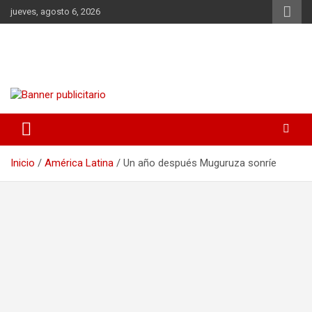
Saltar
jueves, agosto 6, 2026
al
contenido
DIA CRISTIANO
noticias | consejos | dietas | salud | acontecimientos
Inicio
América Latina
Un año después Muguruza sonríe