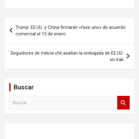
Navegación
Trump: EE.UU. y China firmarán «fase uno» de acuerdo
de
comercial el 15 de enero
entradas
Seguidores de milicia chií asaltan la embajada de EE.UU.
en Irak
Buscar
B
u
s
c
a
r