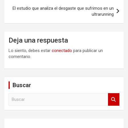
El estudio que analiza el desgaste que sufrimos en un
ultrarunning
Deja una respuesta
Lo siento, debes estar
conectado
para publicar un
comentario.
Buscar
B
u
s
c
a
r