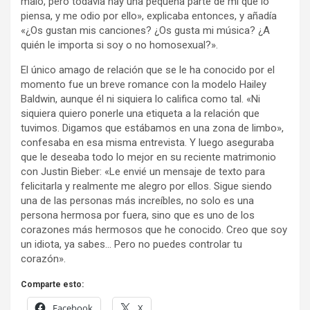
malo, pero todavía hay una pequeña parte de mí que lo
piensa, y me odio por ello», explicaba entonces, y añadía
«¿Os gustan mis canciones? ¿Os gusta mi música? ¿A
quién le importa si soy o no homosexual?».
El único amago de relación que se le ha conocido por el
momento fue un breve romance con la modelo Hailey
Baldwin, aunque él ni siquiera lo califica como tal. «Ni
siquiera quiero ponerle una etiqueta a la relación que
tuvimos. Digamos que estábamos en una zona de limbo»,
confesaba en esa misma entrevista. Y luego aseguraba
que le deseaba todo lo mejor en su reciente matrimonio
con Justin Bieber: «Le envié un mensaje de texto para
felicitarla y realmente me alegro por ellos. Sigue siendo
una de las personas más increíbles, no solo es una
persona hermosa por fuera, sino que es uno de los
corazones más hermosos que he conocido. Creo que soy
un idiota, ya sabes… Pero no puedes controlar tu
corazón».
Comparte esto:
Facebook
X