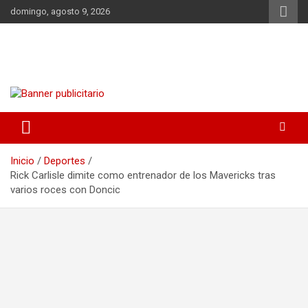
Saltar
domingo, agosto 9, 2026
al
contenido
DIA CRISTIANO
noticias | consejos | dietas | salud | acontecimientos
Inicio
Deportes
Rick Carlisle dimite como entrenador de los Mavericks tras
varios roces con Doncic