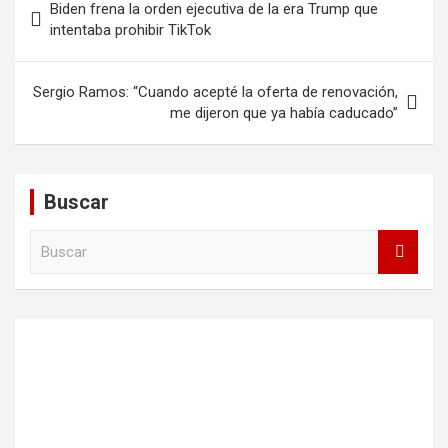
Biden frena la orden ejecutiva de la era Trump que
de
intentaba prohibir TikTok
entradas
Sergio Ramos: “Cuando acepté la oferta de renovación,
me dijeron que ya había caducado”
Buscar
B
u
s
c
a
r