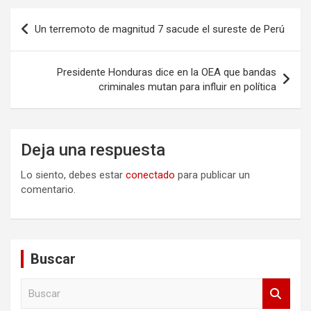
Navegación
Un terremoto de magnitud 7 sacude el sureste de Perú
de
entradas
Presidente Honduras dice en la OEA que bandas
criminales mutan para influir en política
Deja una respuesta
Lo siento, debes estar
conectado
para publicar un
comentario.
Buscar
B
u