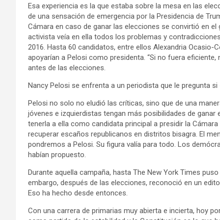
Esa experiencia es la que estaba sobre la mesa en las elec
de una sensación de emergencia por la Presidencia de Trump, 
Cámara en caso de ganar las elecciones se convirtió en el 
activista veía en ella todos los problemas y contradicciones
2016. Hasta 60 candidatos, entre ellos Alexandria Ocasio-
apoyarían a Pelosi como presidenta. “Si no fuera eficiente,
antes de las elecciones.
Nancy Pelosi se enfrenta a un periodista que le pregunta si 
Pelosi no solo no eludió las críticas, sino que de una mane
jóvenes e izquierdistas tengan más posibilidades de ganar en
tenerla a ella como candidata principal a presidir la Cám
recuperar escaños republicanos en distritos bisagra. El me
pondremos a Pelosi. Su figura valía para todo. Los demócra
habían propuesto.
Durante aquella campaña, hasta The New York Times puso e
embargo, después de las elecciones, reconoció en un editor
Eso ha hecho desde entonces.
Con una carrera de primarias muy abierta e incierta, hoy po