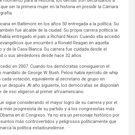
ste momento para la Historia, los demás son secundarios a
que ser la primera mujer en la historia en presidir la Cámara
grafía.
icana en Baltimore en los años 50 entregada a la política. Su
bién fue alcalde de la ciudad. Su propia carrera política la
había entregado el país a Richard Nixon. Cuando ella accedió
y evangélicos que encumbró a Ronald Reagan en aquella
 y de la Casa Blanca. Su carrera fue cuidada desde el
udad o sus alrededores desde hace 32 años.
cedió en 2007. Cuando los demócratas consiguieron el
o mandato de George W. Bush. Pelosi había ejercido de whip
 cada votación, equivalente al secretario de grupo en
 un después. Al año siguiente, los demócratas se disponían
ar de eso eligieron al primer afroamericano.
ue sigue considerando el mayor logro de su carrera y por el
la más progresista de su partido y a los congresistas más
 Obama en el Congreso. Ya no era un personaje histórico por
 asuntos más controvertidos y peligrosos políticamente que
arca la política estadounidense.