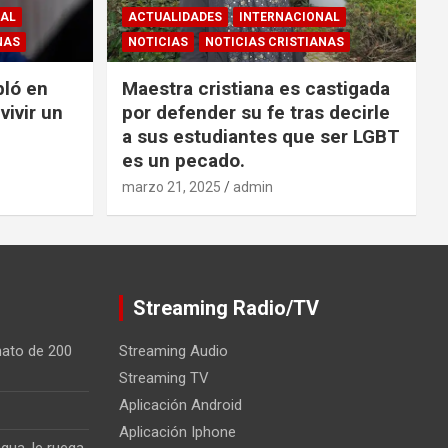
NAL
ACTUALIDADES
INTERNACIONAL
NAS
NOTICIAS
NOTICIAS CRISTIANAS
bló en
Maestra cristiana es castigada
vivir un
por defender su fe tras decirle
a sus estudiantes que ser LGBT
es un pecado.
marzo 21, 2025
admin
Streaming Radio/TV
nato de 200
Streaming Audio
Streaming TV
Aplicación Android
Aplicación Iphone
gua, le ruega