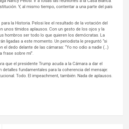
aga Nancy Pelosi. Ir a todas las reuniones a la Casa Blanca.
titución. Y, al mismo tiempo, contentar a una parte del país
a la Historia. Pelosi lee el resultado de la votación del
n unos tímidos aplausos. Con un gesto de los ojos y la
sus hombros ser todo lo que quieren los demócratas. La
n ligadas a este momento. Un periodista le preguntó “si
on el dedo delante de las cámaras: “Yo no odio a nadie (…)
a frase sobre mí”.
para que el presidente Trump acuda a la Cámara a dar el
on detalles fundamentales para la coherencia del mensaje:
tucional. Todo. El impeachment, también. Nada de aplausos.