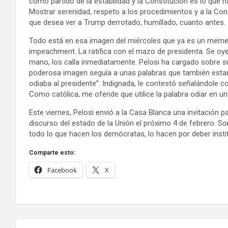
como partido de la estabilidad y la Constitución es lo que h
Mostrar serenidad, respeto a los procedimientos y a la Cons
que desea ver a Trump derrotado, humillado, cuanto antes.
Todo está en esa imagen del miércoles que ya es un meme par
impeachment. La ratifica con el mazo de presidenta. Se oye
mano, los calla inmediatamente. Pelosi ha cargado sobre 
poderosa imagen seguía a unas palabras que también estará
odiaba al presidente”. Indignada, le contestó señalándole c
Como católica, me ofende que utilice la palabra odiar en un
Este viernes, Pelosi envió a la Casa Blanca una invitación 
discurso del estado de la Unión el próximo 4 de febrero. S
todo lo que hacen los demócratas, lo hacen por deber insti
Comparte esto:
Facebook
X