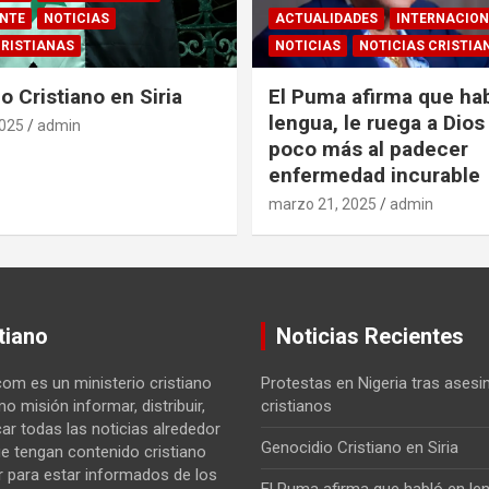
ENTE
NOTICIAS
ACTUALIDADES
INTERNACIO
CRISTIANAS
NOTICIAS
NOTICIAS CRISTIA
o Cristiano en Siria
El Puma afirma que ha
lengua, le ruega a Dios 
2025
admin
poco más al padecer
enfermedad incurable
marzo 21, 2025
admin
tiano
Noticias Recientes
com es un ministerio cristiano
Protestas en Nigeria tras asesi
o misión informar, distribuir,
cristianos
car todas las noticias alrededor
Genocidio Cristiano en Siria
e tengan contenido cristiano
 para estar informados de los
El Puma afirma que habló en len