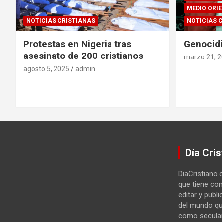
MEDIO ORI
NOTICIAS CRISTIANAS
NOTICIAS 
Protestas en Nigeria tras
Genocidi
asesinato de 200 cristianos
marzo 21, 
agosto 5, 2025
admin
Día Cris
DiaCristiano.
que tiene com
editar y publi
del mundo qu
como secular