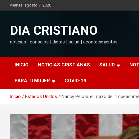
Saltar
viernes, agosto 7, 2026
al
contenido
DIA CRISTIANO
noticias | consejos | dietas | salud | acontecimientos
INICIO
NOTICIAS CRISTIANAS
SALUD
NOT
PARA TI MUJER
COVID-19
Inicio
Estados Unidos
Nancy Pelosi, el mazo del ‘impeachme