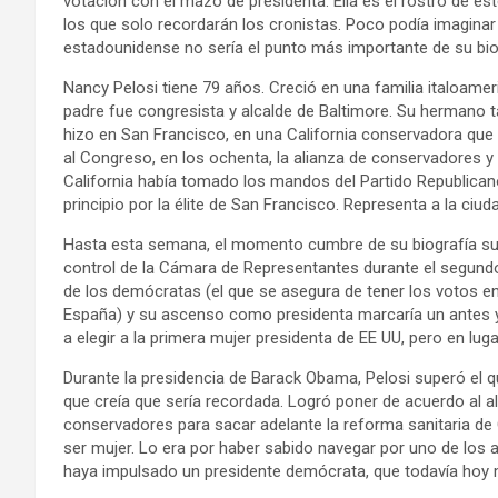
votación con el mazo de presidenta. Ella es el rostro de e
los que solo recordarán los cronistas. Poco podía imaginar 
estadounidense no sería el punto más importante de su bio
Nancy Pelosi tiene 79 años. Creció en una familia italoamer
padre fue congresista y alcalde de Baltimore. Su hermano tam
hizo en San Francisco, en una California conservadora que 
al Congreso, en los ochenta, la alianza de conservadores 
California había tomado los mandos del Partido Republicano
principio por la élite de San Francisco. Representa a la ci
Hasta esta semana, el momento cumbre de su biografía su
control de la Cámara de Representantes durante el segund
de los demócratas (el que se asegura de tener los votos en
España) y su ascenso como presidenta marcaría un antes y
a elegir a la primera mujer presidenta de EE UU, pero en lug
Durante la presidencia de Barack Obama, Pelosi superó el q
que creía que sería recordada. Logró poner de acuerdo al a
conservadores para sacar adelante la reforma sanitaria de
ser mujer. Lo era por haber sabido navegar por uno de los
haya impulsado un presidente demócrata, que todavía hoy m