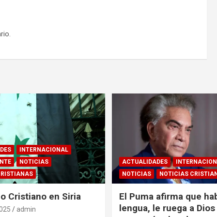
rio.
DES
INTERNACIONAL
ENTE
NOTICIAS
ACTUALIDADES
INTERNACIO
CRISTIANAS
NOTICIAS
NOTICIAS CRISTIA
o Cristiano en Siria
El Puma afirma que ha
lengua, le ruega a Dios 
2025
admin