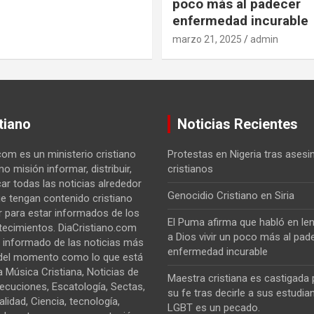
poco más al padecer
enfermedad incurable
marzo 21, 2025
admin
tiano
Noticias Recientes
com es un ministerio cristiano
Protestas en Nigeria tras asesi
o misión informar, distribuir,
cristianos
car todas las noticias alrededor
Genocidio Cristiano en Siria
e tengan contenido cristiano
 para estar informados de los
El Puma afirma que habló en len
tecimientos. DiaCristiano.com
a Dios vivir un poco más al pad
 informado de las noticias más
enfermedad incurable
del momento como lo que está
 Música Cristiana, Noticias de
Maestra cristiana es castigada
secuciones, Escatología, Sectas,
su fe tras decirle a sus estudia
alidad, Ciencia, tecnología,
LGBT es un pecado.