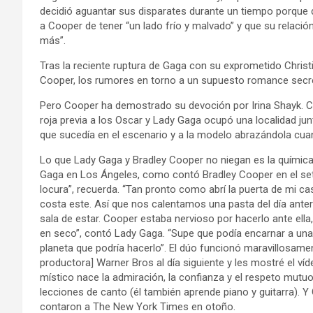
decidió aguantar sus disparates durante un tiempo porque 
a Cooper de tener “un lado frío y malvado” y que su relación
más”.
Tras la reciente ruptura de Gaga con su exprometido Christi
Cooper, los rumores en torno a un supuesto romance secre
Pero Cooper ha demostrado su devoción por Irina Shayk. C
roja previa a los Oscar y Lady Gaga ocupó una localidad jun
que sucedía en el escenario y a la modelo abrazándola cu
Lo que Lady Gaga y Bradley Cooper no niegan es la química
Gaga en Los Ángeles, como contó Bradley Cooper en el set
locura”, recuerda. “Tan pronto como abrí la puerta de mi cas
costa este. Así que nos calentamos una pasta del día anteri
sala de estar. Cooper estaba nervioso por hacerlo ante el
en seco”, contó Lady Gaga. “Supe que podía encarnar a una e
planeta que podría hacerlo”. El dúo funcionó maravillosamente
productora] Warner Bros al día siguiente y les mostré el v
místico nace la admiración, la confianza y el respeto mutuo
lecciones de canto (él también aprende piano y guitarra). 
contaron a The New York Times en otoño.