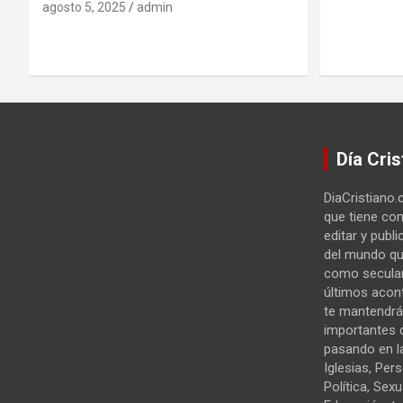
agosto 5, 2025
admin
Día Cris
DiaCristiano.
que tiene com
editar y publi
del mundo qu
como secular
últimos acon
te mantendrá
importantes 
pasando en la
Iglesias, Per
Política, Sexu