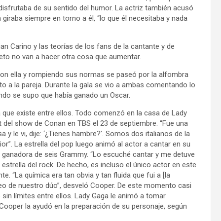
disfrutaba de su sentido del humor. La actriz también acusó
 giraba siempre en torno a él, “lo que él necesitaba y nada
an Carino y las teorías de los fans de la cantante y de
to no van a hacer otra cosa que aumentar.
on ella y rompiendo sus normas se paseó por la alfombra
to a la pareja. Durante la gala se vio a ambas comentando lo
ando se supo que había ganado un Oscar.
 que existe entre ellos. Todo comenzó en la casa de Lady
 del show de Conan en TBS el 23 de septiembre. “Fue una
a y le vi, dije: ‘¿Tienes hambre?’. Somos dos italianos de la
or”. La estrella del pop luego animó al actor a cantar en su
la, ganadora de seis Grammy. “Lo escuché cantar y me detuve
strella del rock. De hecho, es incluso el único actor en este
. “La química era tan obvia y tan fluida que fui a [la
ídeo de nuestro dúo”, desveló Cooper. De este momento casi
 sin límites entre ellos. Lady Gaga le animó a tomar
Y Cooper la ayudó en la preparación de su personaje, según