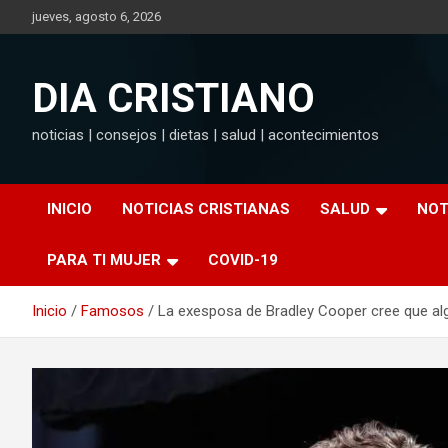
Saltar
jueves, agosto 6, 2026
al
contenido
DIA CRISTIANO
noticias | consejos | dietas | salud | acontecimientos
INICIO
NOTICIAS CRISTIANAS
SALUD
NOT
PARA TI MUJER
COVID-19
Inicio
Famosos
La exesposa de Bradley Cooper cree que alg