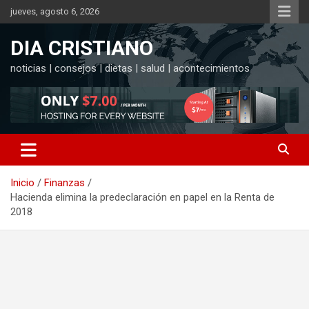
Saltar
jueves, agosto 6, 2026
al
contenido
DIA CRISTIANO
noticias | consejos | dietas | salud | acontecimientos
Inicio
Finanzas
Hacienda elimina la predeclaración en papel en la Renta de
2018