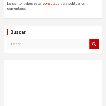
Lo siento, debes estar
conectado
para publicar un
comentario.
Buscar
B
u
s
c
a
r