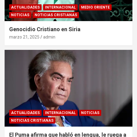
ACTUALIDADES
INTERNACIONAL
MEDIO ORIENTE
NOTICIAS
NOTICIAS CRISTIANAS
Genocidio Cristiano en Siria
marzo 21, 2025
admin
ACTUALIDADES
INTERNACIONAL
NOTICIAS
NOTICIAS CRISTIANAS
El Puma afirma que habló en lengua, le ruega a