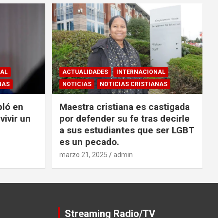
NAL
ACTUALIDADES
INTERNACIONAL
NAS
NOTICIAS
NOTICIAS CRISTIANAS
bló en
Maestra cristiana es castigada
vivir un
por defender su fe tras decirle
a sus estudiantes que ser LGBT
es un pecado.
marzo 21, 2025
admin
Streaming Radio/TV