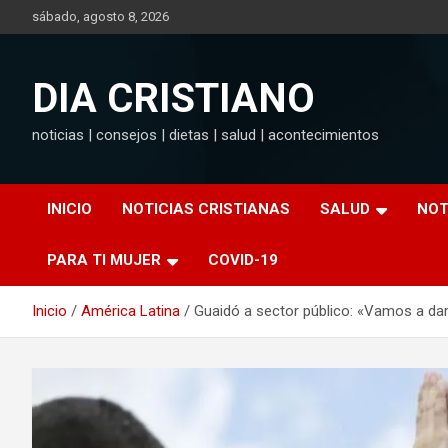
Saltar
sábado, agosto 8, 2026
al
contenido
DIA CRISTIANO
noticias | consejos | dietas | salud | acontecimientos
INICIO
NOTICIAS CRISTIANAS
SALUD
NOT
PARA TI MUJER
COVID-19
Inicio
América Latina
Guaidó a sector público: «Vamos a dar