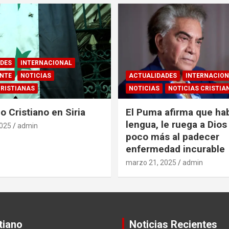
DES
INTERNACIONAL
ENTE
NOTICIAS
ACTUALIDADES
INTERNACIO
CRISTIANAS
NOTICIAS
NOTICIAS CRISTIA
o Cristiano en Siria
El Puma afirma que ha
lengua, le ruega a Dios 
2025
admin
poco más al padecer
enfermedad incurable
marzo 21, 2025
admin
tiano
Noticias Recientes