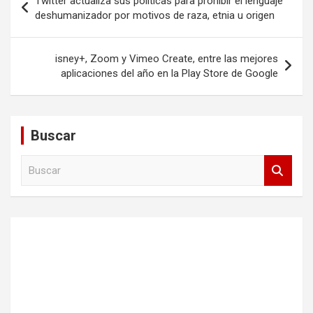
Twitter actualiza sus políticas para prohibir el lenguaje
de
deshumanizador por motivos de raza, etnia u origen
entradas
isney+, Zoom y Vimeo Create, entre las mejores
aplicaciones del año en la Play Store de Google
Buscar
B
u
s
c
a
r