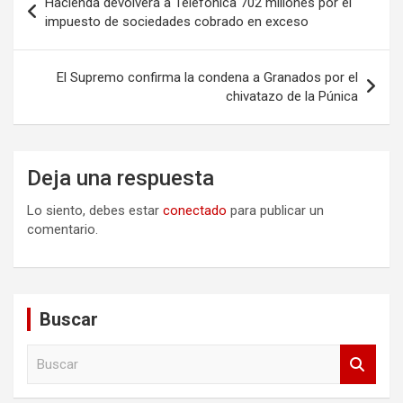
Hacienda devolverá a Telefónica 702 millones por el
de
impuesto de sociedades cobrado en exceso
entradas
El Supremo confirma la condena a Granados por el
chivatazo de la Púnica
Deja una respuesta
Lo siento, debes estar
conectado
para publicar un
comentario.
Buscar
B
u
s