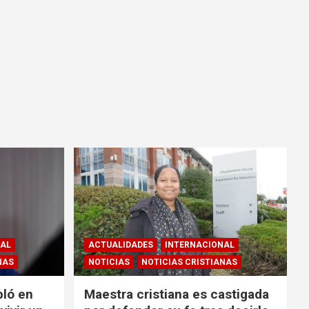
NAL
ACTUALIDADES
INTERNACIONAL
NAS
NOTICIAS
NOTICIAS CRISTIANAS
bló en
Maestra cristiana es castigada