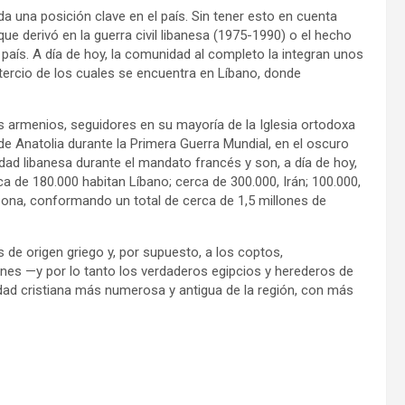
da una posición clave en el país. Sin tener esto en cuenta
ue derivó en la guerra civil libanesa (1975-1990) o el hecho
l país. A día de hoy, la comunidad al completo la integran unos
 tercio de los cuales se encuentra en Líbano, donde
s armenios, seguidores en su mayoría de la Iglesia ortodoxa
de Anatolia durante la Primera Guerra Mundial, en el oscuro
idad libanesa durante el mandato francés y son, a día de hoy,
 de 180.000 habitan Líbano; cerca de 300.000, Irán; 100.000,
zona, conformando un total de cerca de 1,5 millones de
e origen griego y, por supuesto, a los coptos,
es —y por lo tanto los verdaderos egipcios y herederos de
ad cristiana más numerosa y antigua de la región, con más