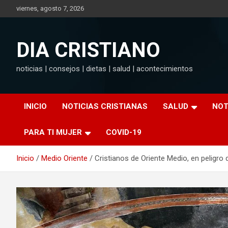
Saltar
viernes, agosto 7, 2026
al
contenido
DIA CRISTIANO
noticias | consejos | dietas | salud | acontecimientos
INICIO
NOTICIAS CRISTIANAS
SALUD
NOT
PARA TI MUJER
COVID-19
Inicio
Medio Oriente
Cristianos de Oriente Medio, en peligro 