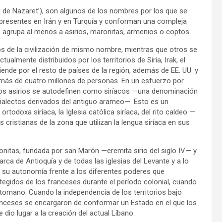
dad de Nazaret’), son algunos de los nombres por los que se
presentes en Irán y en Turquía y conforman una compleja
 agrupa al menos a asirios, maronitas, armenios o coptos.
os de la civilización de mismo nombre, mientras que otros se
almente distribuidos por los territorios de Siria, Irak, el
ende por el resto de países de la región, además de EE. UU. y
más de cuatro millones de personas. En un esfuerzo por
 los asirios se autodefinen como siríacos —una denominación
dialectos derivados del antiguo arameo—. Esto es un
todoxa siríaca, la Iglesia católica siríaca, del rito caldeo —
 cristianas de la zona que utilizan la lengua siríaca en sus
ronitas, fundada por san Marón —eremita sirio del siglo IV— y
rca de Antioquía y de todas las iglesias del Levante y a lo
 su autonomía frente a los diferentes poderes que
egidos de los franceses durante el período colonial, cuando
otomano. Cuando la independencia de los territorios bajo
anceses se encargaron de conformar un Estado en el que los
dio lugar a la creación del actual Líbano.