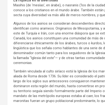
La riqueza en la diversidad
Masihis (de ‘mesías’, en árabe), o nasranis (‘los de la ciu
conoce a los cristianos en el mundo árabe. También están 
secta cuya diversidad va más allá de meros nombres, y que
Algunos de los asirios se consideran descendientes direct
identifican como arameos. Originarios de Mesopotamia, y actu
este de Turquía e Irán, con una enorme diáspora que se exti
Canadá, los asirios constituyen una comunidad de más de 
diferenciarse étnicamente de los árabes, turcos o kurdos,
lingüística que los señala como hablantes de una serie de 
denominador común tanto para los seguidores de la Iglesia or
la llamada “Iglesia del este”— y de otras tantas comunidades
ceremonias.
También vinculada al culto siríaco está la Iglesia de los ma
aliada de Roma desde 1736. Su líder es considerado el patria
largo de los siglos sus antecesores consiguieron mantener
dominaron esta región del mundo, hasta convertirse en prot
su territorio seguía siendo formalmente parte del Imperio 
mandato de las metrópolis europeas estaba al caer, los fr
maronitas fueran un grupo poblacional predominante, lo que 