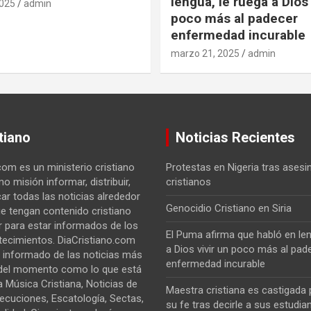
lengua, le ruega a Dios 
2025
admin
poco más al padecer
enfermedad incurable
marzo 21, 2025
admin
tiano
Noticias Recientes
com es un ministerio cristiano
Protestas en Nigeria tras asesi
o misión informar, distribuir,
cristianos
car todas las noticias alrededor
Genocidio Cristiano en Siria
e tengan contenido cristiano
 para estar informados de los
El Puma afirma que habló en len
tecimientos. DiaCristiano.com
a Dios vivir un poco más al pad
 informado de las noticias más
enfermedad incurable
del momento como lo que está
 Música Cristiana, Noticias de
Maestra cristiana es castigada
secuciones, Escatología, Sectas,
su fe tras decirle a sus estudia