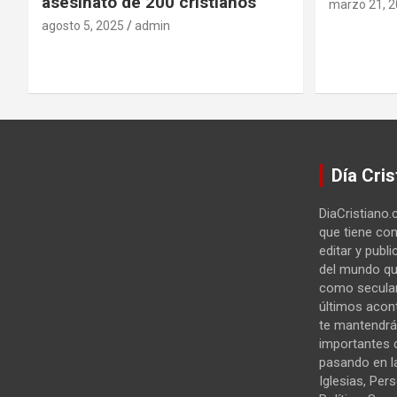
asesinato de 200 cristianos
marzo 21, 
agosto 5, 2025
admin
Día Cris
DiaCristiano.
que tiene com
editar y publi
del mundo qu
como secular
últimos acon
te mantendrá
importantes 
pasando en la
Iglesias, Per