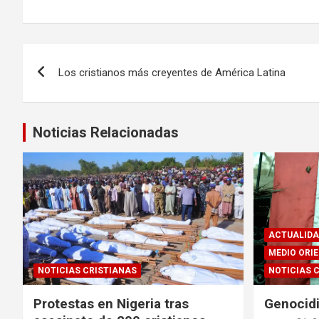
Navegación
Los cristianos más creyentes de América Latina
de
entradas
Noticias Relacionadas
ACTUALIDA
MEDIO ORI
NOTICIAS CRISTIANAS
NOTICIAS 
Protestas en Nigeria tras
Genocidi