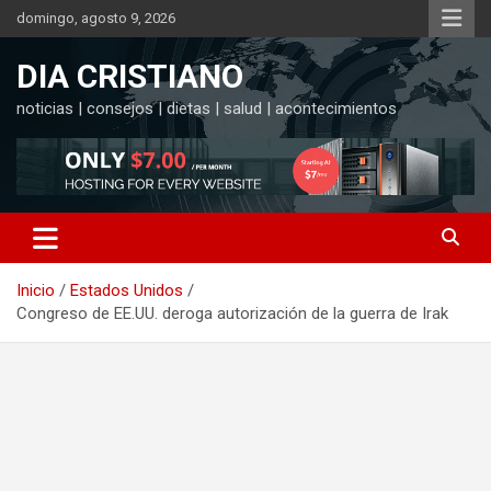
Saltar
domingo, agosto 9, 2026
al
contenido
DIA CRISTIANO
noticias | consejos | dietas | salud | acontecimientos
Inicio
Estados Unidos
Congreso de EE.UU. deroga autorización de la guerra de Irak