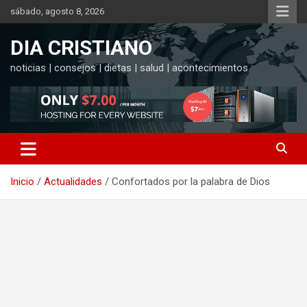
Saltar
sábado, agosto 8, 2026
al
contenido
DIA CRISTIANO
noticias | consejos | dietas | salud | acontecimientos
Inicio
Actualidades
Confortados por la palabra de Dios