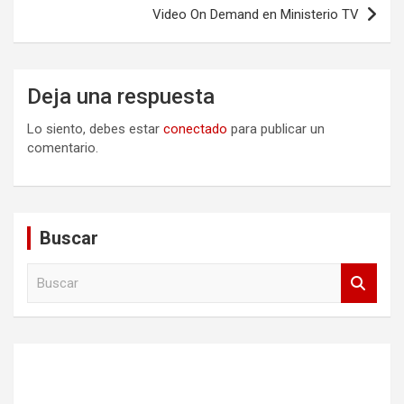
Video On Demand en Ministerio TV
Deja una respuesta
Lo siento, debes estar
conectado
para publicar un
comentario.
Buscar
B
u
s
c
a
r