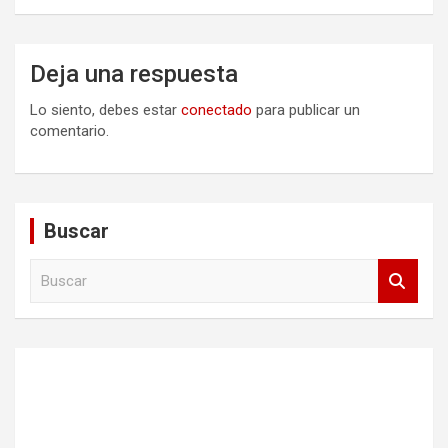
Deja una respuesta
Lo siento, debes estar
conectado
para publicar un
comentario.
Buscar
B
u
s
c
a
r