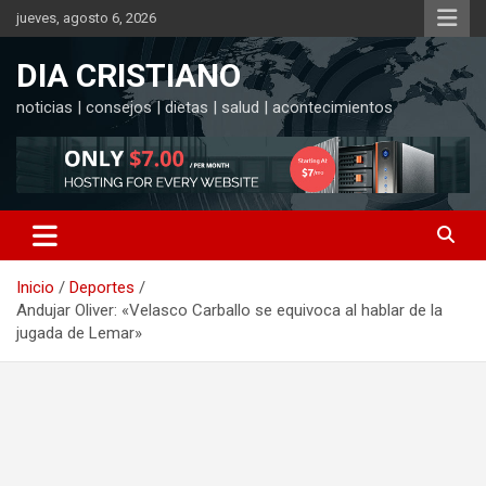
Saltar
jueves, agosto 6, 2026
al
contenido
DIA CRISTIANO
noticias | consejos | dietas | salud | acontecimientos
Inicio
Deportes
Andujar Oliver: «Velasco Carballo se equivoca al hablar de la
jugada de Lemar»